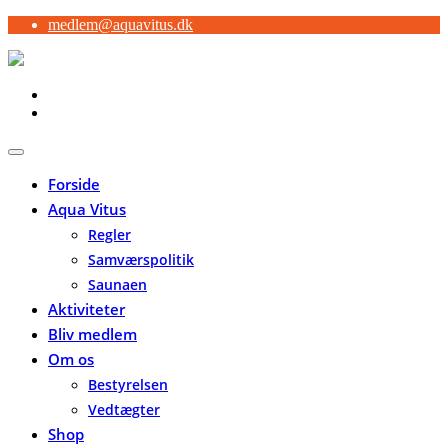
medlem@aquavitus.dk
Forside
Aqua Vitus
Regler
Samværspolitik
Saunaen
Aktiviteter
Bliv medlem
Om os
Bestyrelsen
Vedtægter
Shop