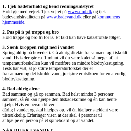
1. Tjek badeforhold og kend redningsudstyret
Hold øje med vejret. Tjek vejret på
www.dmi.dk
og tjek
badevandskvaliteten på
www.badevand.dk
eller på
kommunens
hjemmeside
.
2. Pas på is på trappe og bro
Hold trappe og bro fri for is. Et fald kan have katastrofale følger.
3. Sænk kroppen roligt ned i vandet
Spring aldrig på hovedet i. Gå aldrig direkte fra saunaen og i iskoldt
vand. Hvis der går ca. 1 minut vil du være kølet så meget af, at
temperaturforskellen kun vil medføre en mindre blodtryksstigning.
Tests har vist, at jo større temperaturforskel der er
fra saunaen og det iskolde vand, jo større er risikoen for en alvorlig
blodtryksstigning.
4. Bad aldrig alene
Bad sammen og gå op sammen. Bad helst mindst 3 personer
sammen, så én kan hjælpe den tilskadekomne og én kan hente
hjælp. Hvis en person bliver
dårlig i vandet og skal hjælpes op, vil én hjælper sjældent være
tilstrækkelig. Erfaringer viser, at der skal 4 personer til
at hjælpe en person på et spineboard op af vandet.
NÅR DU ER I VANDET