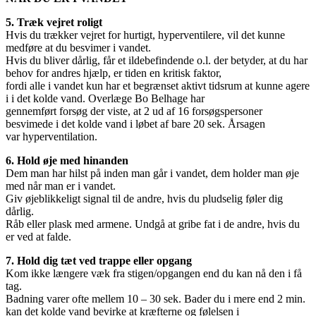
5. Træk vejret roligt
Hvis du trækker vejret for hurtigt, hyperventilere, vil det kunne
medføre at du besvimer i vandet.
Hvis du bliver dårlig, får et ildebefindende o.l. der betyder, at du har
behov for andres hjælp, er tiden en kritisk faktor,
fordi alle i vandet kun har et begrænset aktivt tidsrum at kunne agere
i i det kolde vand. Overlæge Bo Belhage har
gennemført forsøg der viste, at 2 ud af 16 forsøgspersoner
besvimede i det kolde vand i løbet af bare 20 sek. Årsagen
var hyperventilation.
6. Hold øje med hinanden
Dem man har hilst på inden man går i vandet, dem holder man øje
med når man er i vandet.
Giv øjeblikkeligt signal til de andre, hvis du pludselig føler dig
dårlig.
Råb eller plask med armene. Undgå at gribe fat i de andre, hvis du
er ved at falde.
7. Hold dig tæt ved trappe eller opgang
Kom ikke længere væk fra stigen/opgangen end du kan nå den i få
tag.
Badning varer ofte mellem 10 – 30 sek. Bader du i mere end 2 min.
kan det kolde vand bevirke at kræfterne og følelsen i