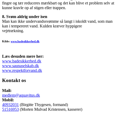
fingre og tær reduceres mærkbart og det kan blive et problem selv at
kunne kravle op af stigen eller trappen.
8. Svøm aldrig under isen
Man kan ikke undervandssvømme så langt i iskoldt vand, som man
kan i tempereret vand. Kulden kræver hyppigere
vejrtrækning.
Kilde:
www.badesikkerhed.dk
Læs desuden mere her:
www.badesikkerhed.dk
www.saunaselskab.dk
www.respektforvand.dk
Kontakt os
Mail:
medlem@aquavitus.dk
Mobil:
40932031
(Birgitte Thygesen, formand)
51516953
(Morten Mulvad Kristensen, kasserer)