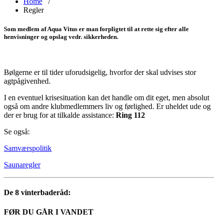
Home
/
Regler
Som medlem af Aqua Vitus er man forpligtet til at rette sig efter alle
henvisninger og opslag vedr. sikkerheden.
Bølgerne er til tider uforudsigelig, hvorfor der skal udvises stor
agtpågivenhed.
I en eventuel krisesituation kan det handle om dit eget, men absolut
også om andre klubmedlemmers liv og førlighed. Er uheldet ude og
der er brug for at tilkalde assistance:
Ring 112
Se også:
Samværspolitik
Saunaregler
De 8 vinterbaderåd:
FØR DU GÅR I VANDET