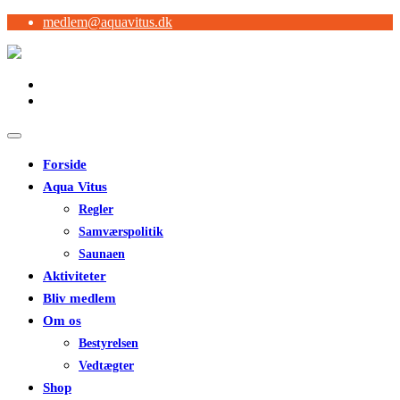
medlem@aquavitus.dk
Forside
Aqua Vitus
Regler
Samværspolitik
Saunaen
Aktiviteter
Bliv medlem
Om os
Bestyrelsen
Vedtægter
Shop