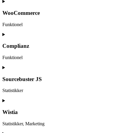
Consent
to
service
WooCommerce
facebook
Funktionel
Consent
to
service
Complianz
woocommerce
Funktionel
Consent
to
service
Sourcebuster JS
complianz
Statistikker
Consent
to
service
Wistia
sourcebuster-
js
Statistikker, Marketing