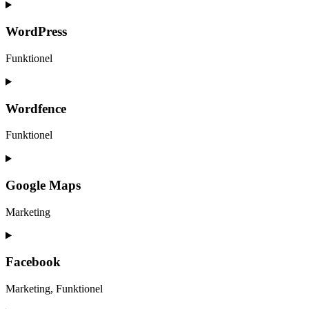
WordPress
Funktionel
Consent
to
service
Wordfence
wordpress
Funktionel
Consent
to
service
Google Maps
wordfence
Marketing
Consent
to
service
Facebook
google-
maps
Marketing, Funktionel