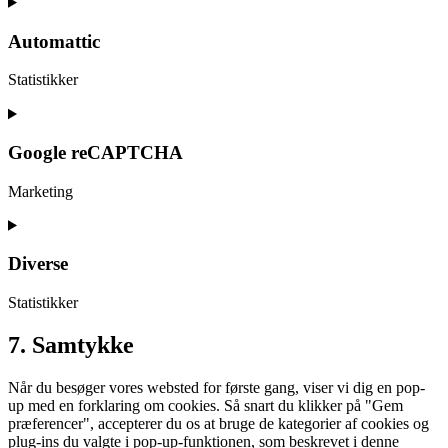
Consent
to
service
Automattic
wistia
Statistikker
Consent
to
service
Google reCAPTCHA
automattic
Marketing
Consent
to
service
Diverse
google-
recaptcha
Statistikker
Consent
7. Samtykke
to
service
Når du besøger vores websted for første gang, viser vi dig en pop-
diverse
up med en forklaring om cookies. Så snart du klikker på "Gem
præferencer", accepterer du os at bruge de kategorier af cookies og
plug-ins du valgte i pop-up-funktionen, som beskrevet i denne