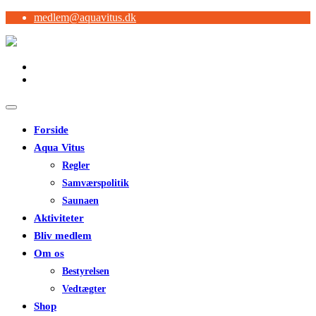
medlem@aquavitus.dk
Forside
Aqua Vitus
Regler
Samværspolitik
Saunaen
Aktiviteter
Bliv medlem
Om os
Bestyrelsen
Vedtægter
Shop