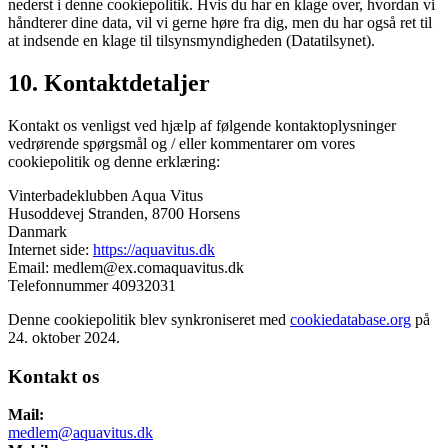
nederst i denne cookiepolitik. Hvis du har en klage over, hvordan vi
håndterer dine data, vil vi gerne høre fra dig, men du har også ret til
at indsende en klage til tilsynsmyndigheden (Datatilsynet).
10. Kontaktdetaljer
Kontakt os venligst ved hjælp af følgende kontaktoplysninger
vedrørende spørgsmål og / eller kommentarer om vores
cookiepolitik og denne erklæring:
Vinterbadeklubben Aqua Vitus
Husoddevej Stranden, 8700 Horsens
Danmark
Internet side:
https://aquavitus.dk
Email:
medlem@
ex.com
aquavitus.dk
Telefonnummer 40932031
Denne cookiepolitik blev synkroniseret med
cookiedatabase.org
på
24. oktober 2024.
Kontakt os
Mail:
medlem@aquavitus.dk