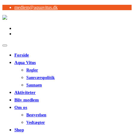
medlem@aquavitus.dk
Forside
Aqua Vitus
Regler
Samværspolitik
Saunaen
Aktiviteter
Bliv medlem
Om os
Bestyrelsen
Vedtægter
Shop