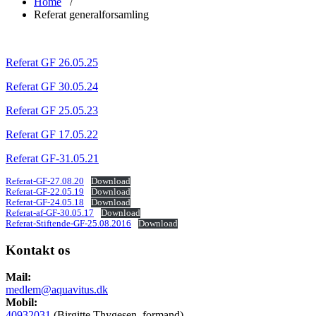
Home
/
Referat generalforsamling
Referat GF 26.05.25
Referat GF 30.05.24
Referat GF 25.05.23
Referat GF 17.05.22
Referat GF-31.05.21
Referat-GF-27.08.20
Download
Referat-GF-22.05.19
Download
Referat-GF-24.05.18
Download
Referat-af-GF-30.05.17
Download
Referat-Stiftende-GF-25.08.2016
Download
Kontakt os
Mail:
medlem@aquavitus.dk
Mobil:
40932031
(Birgitte Thygesen, formand)