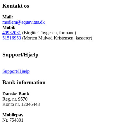
Kontakt os
Mail:
medlem@aquavitus.dk
Mobil:
40932031
(Birgitte Thygesen, formand)
51516953
(Morten Mulvad Kristensen, kasserer)
Support/Hjælp
Support/Hjælp
Bank information
Danske Bank
Reg. nr. 9570
Konto nr. 12046448
Mobilepay
Nr. 754801