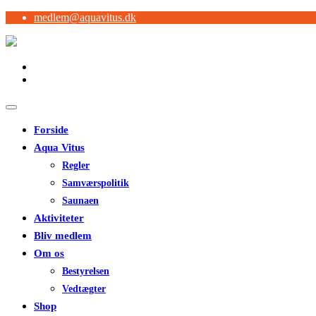
medlem@aquavitus.dk
Forside
Aqua Vitus
Regler
Samværspolitik
Saunaen
Aktiviteter
Bliv medlem
Om os
Bestyrelsen
Vedtægter
Shop