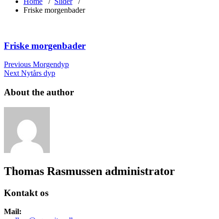
Home
/
Slider
/
Friske morgenbader
Friske morgenbader
Indlægsnavigation
Previous
Morgendyp
Next
Nytårs dyp
About the author
Thomas Rasmussen
administrator
Kontakt os
Mail: