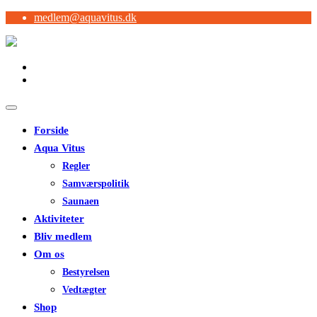
medlem@aquavitus.dk
Forside
Aqua Vitus
Regler
Samværspolitik
Saunaen
Aktiviteter
Bliv medlem
Om os
Bestyrelsen
Vedtægter
Shop