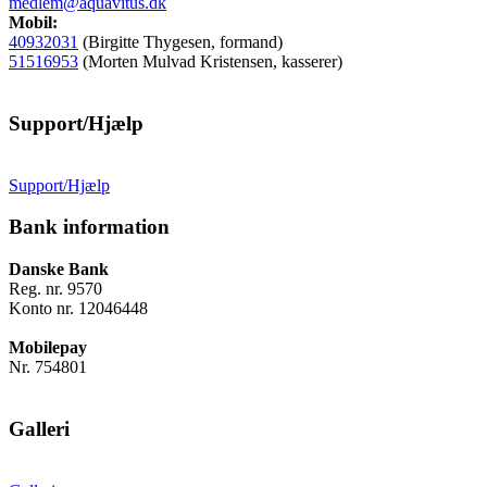
medlem@aquavitus.dk
Mobil:
40932031
(Birgitte Thygesen, formand)
51516953
(Morten Mulvad Kristensen, kasserer)
Support/Hjælp
Support/Hjælp
Bank information
Danske Bank
Reg. nr. 9570
Konto nr. 12046448
Mobilepay
Nr. 754801
Galleri